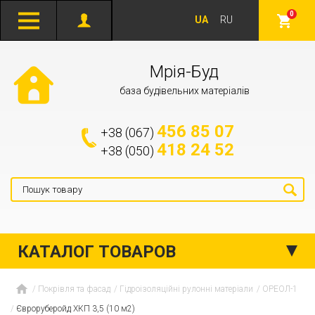
0
UA
RU
Мрія-Буд
база будівельних матеріалів
456 85 07
+38 (067)
418 24 52
+38 (050)
КАТАЛОГ ТОВАРОВ
Покрівля та фасад
Гідроізоляційні рулонні матеріали
ОРЕОЛ-1
Євроруберойд ХКП 3,5 (10 м2)