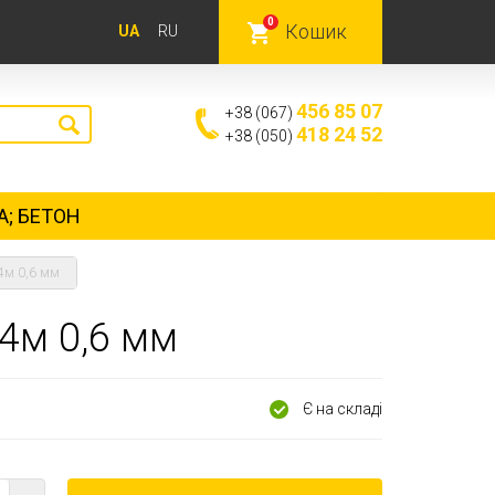
0
Кошик
UA
RU
456 85 07
+38 (067)
418 24 52
+38 (050)
А; БЕТОН
4м 0,6 мм
4м 0,6 мм
Є на складі