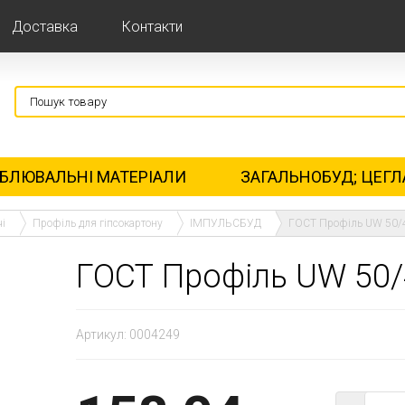
Доставка
Контакти
БЛЮВАЛЬНІ МАТЕРІАЛИ
ЗАГАЛЬНОБУД; ЦЕГЛ
чі
Профіль для гіпсокартону
ІМПУЛЬСБУД
ГОСТ Профіль UW 50/
ГОСТ Профіль UW 50/
Артикул:
0004249