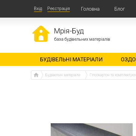
Вхід
Реєстрація
Головна
Блог
Мрія-Буд
база будівельних матеріалів
БУДІВЕЛЬНІ МАТЕРІАЛИ
ОЗДО
Будівельні матеріали
Гіпсокартон та комплектую