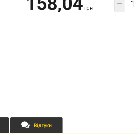
158,04
−
грн
Відгуки