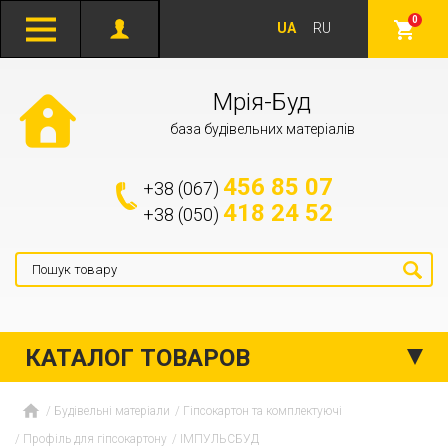
0
UA
RU
Мрія-Буд
база будівельних матеріалів
456 85 07
+38 (067)
418 24 52
+38 (050)
КАТАЛОГ ТОВАРОВ
Будівельні матеріали
Гіпсокартон та комплектуючі
Профіль для гіпсокартону
ІМПУЛЬСБУД