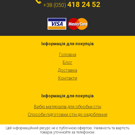
418 24 52
+38 (050)
Інформація для покупців
Головна
Блог
Доставка
Контакти
Інформація для покупців
Вибір матеріалів для обробки стін
Способи підготовки стін до оздоблення
Цей інформаційний ресурс не є публічною офертою. Наявність та вартість
товарів уточнюйте за телефоном.