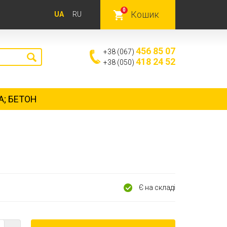
0
Кошик
UA
RU
456 85 07
+38 (067)
418 24 52
+38 (050)
А; БЕТОН
Є на складі