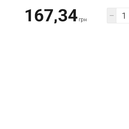
167,34
−
грн