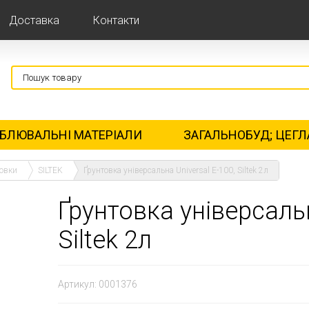
Доставка
Контакти
БЛЮВАЛЬНІ МАТЕРІАЛИ
ЗАГАЛЬНОБУД; ЦЕГЛ
товки
SILTEK
Ґрунтовка універсальна Universal Е-100, Siltek 2л
Ґрунтовка універсальн
Siltek 2л
Артикул:
0001376