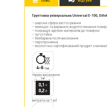
Опис
Відгуки
Грунтовка універсальна Universal Е-100, Silte
– широка сфера застосування
– зменшує та вирівнює водопоглинання повер
– покращує адгезію матеріалів до поверхні
– лугостійка
– безбарвна після висихання
– паропроникна
– екологічно сертифікований продукт з мінім
термін висихання
витрата на 1 м2