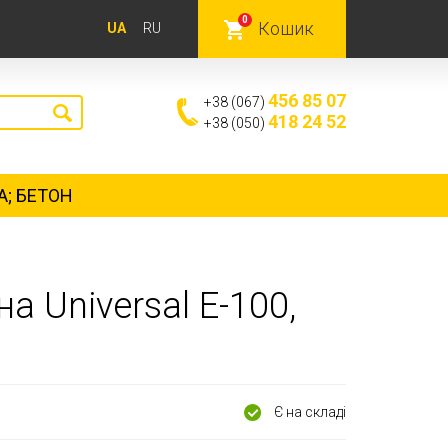
0
Кошик
UA
RU
456 85 07
+38 (067)
418 24 52
+38 (050)
А; БЕТОН
а Universal Е-100,
Є на складі