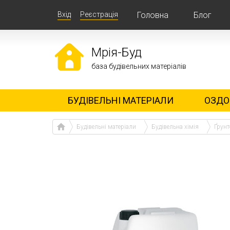
Вхід
Реєстрація
Головна
Блог
Мрія-Буд
база будівельних матеріалів
БУДІВЕЛЬНІ МАТЕРІАЛИ
ОЗДО
Будівельні матеріали
Будівельна хімія
Ґрун