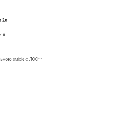
k 2л
хні
альною емісією ЛОС**