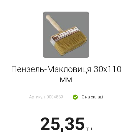
Пензель-Макловиця 30х110
мм
Артикул:
0004889
Є на складі
25,35
грн