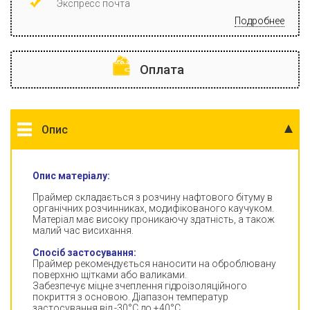
Экспресс почта
Подробнее
Оплата
Опис
Опис матеріалу:
Праймер складається з розчину нафтового бітуму в
органічних розчинниках, модифікованого каучуком.
Матеріал має високу проникаючу здатність, а також
малий час висихання.
Спосіб застосування:
Праймер рекомендується наносити на оброблювану
поверхню щітками або валиками.
Забезпечує міцне зчеплення гідроізоляційного
покриття з основою. Діапазон температур
застосування від -30°С до +40°С.