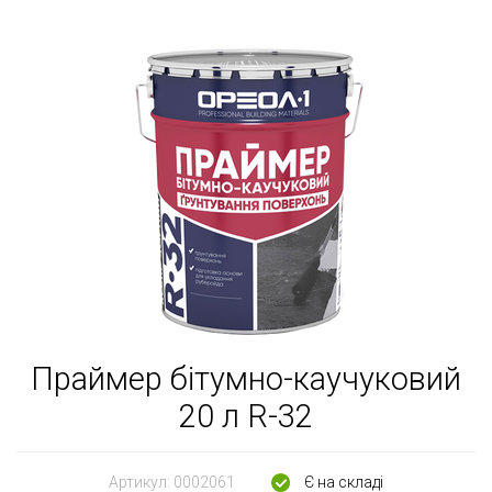
Праймер бітумно-каучуковий
20 л R-32
Артикул:
0002061
Є на складі