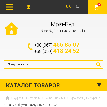
0
UA
RU
Мрія-Буд
база будівельних матеріалів
456 85 07
+38 (067)
418 24 52
+38 (050)
КАТАЛОГ ТОВАРОВ
Будівельні матеріали
Будівельна хімія
Гідроізоляція
Україна
Праймер бітумно-каучуковий 20 л R-32