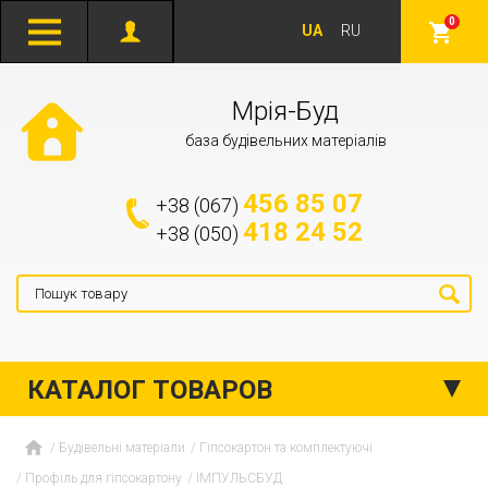
0
UA
RU
Мрія-Буд
база будівельних матеріалів
456 85 07
+38 (067)
418 24 52
+38 (050)
КАТАЛОГ ТОВАРОВ
Будівельні матеріали
Гіпсокартон та комплектуючі
Профіль для гіпсокартону
ІМПУЛЬСБУД