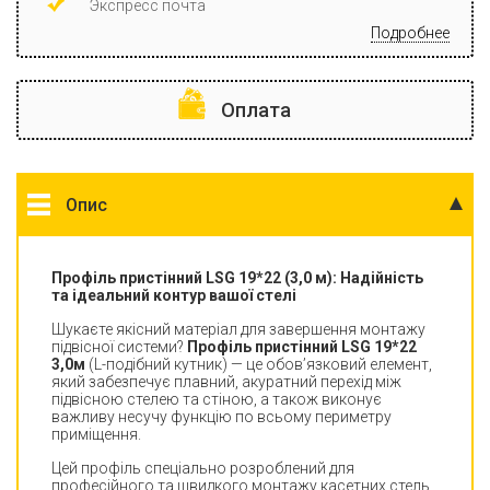
Экспресс почта
Подробнее
Оплата
Опис
Профіль пристінний LSG 19*22 (3,0 м): Надійність
та ідеальний контур вашої стелі
Шукаєте якісний матеріал для завершення монтажу
підвісної системи?
Профіль пристінний LSG 19*22
3,0м
(L-подібний кутник) — це обов’язковий елемент,
який забезпечує плавний, акуратний перехід між
підвісною стелею та стіною, а також виконує
важливу несучу функцію по всьому периметру
приміщення.
Цей профіль спеціально розроблений для
професійного та швидкого монтажу касетних стель