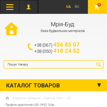
0
UA
RU
Мрія-Буд
база будівельних матеріалів
456 85 07
+38 (067)
418 24 52
+38 (050)
КАТАЛОГ ТОВАРОВ
Будівельні матеріали
Підвісна стеля
LSG
Профіль пристінний LSG 19*22 3,0м