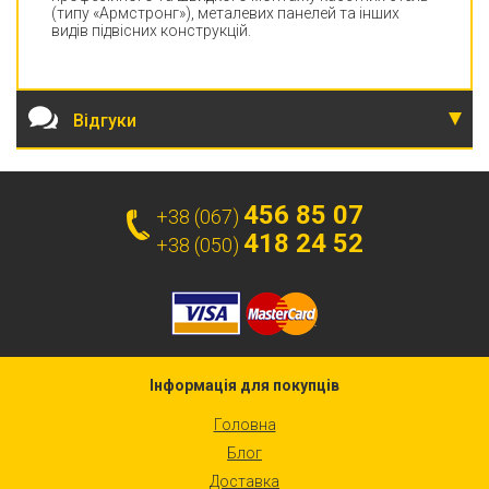
(типу «Армстронг»), металевих панелей та інших
видів підвісних конструкцій.
Відгуки
456 85 07
+38 (067)
418 24 52
+38 (050)
Інформація для покупців
Головна
Блог
Доставка