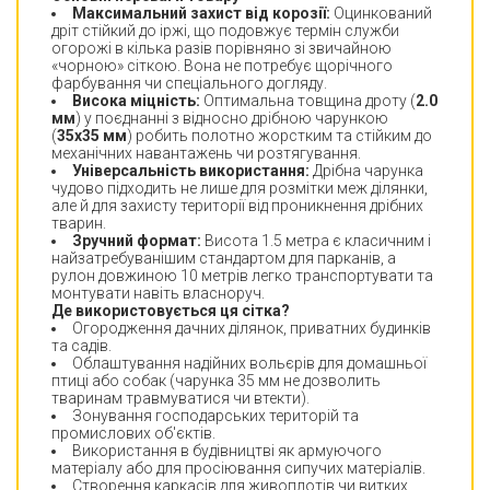
Максимальний захист від корозії:
Оцинкований
дріт стійкий до іржі, що подовжує термін служби
огорожі в кілька разів порівняно зі звичайною
«чорною» сіткою. Вона не потребує щорічного
фарбування чи спеціального догляду.
Висока міцність:
Оптимальна товщина дроту (
2.0
мм
) у поєднанні з відносно дрібною чарункою
(
35х35 мм
) робить полотно жорстким та стійким до
механічних навантажень чи розтягування.
Універсальність використання:
Дрібна чарунка
чудово підходить не лише для розмітки меж ділянки,
але й для захисту території від проникнення дрібних
тварин.
Зручний формат:
Висота 1.5 метра є класичним і
найзатребуванішим стандартом для парканів, а
рулон довжиною 10 метрів легко транспортувати та
монтувати навіть власноруч.
Де використовується ця сітка?
Огородження дачних ділянок, приватних будинків
та садів.
Облаштування надійних вольєрів для домашньої
птиці або собак (чарунка 35 мм не дозволить
тваринам травмуватися чи втекти).
Зонування господарських територій та
промислових об'єктів.
Використання в будівництві як армуючого
матеріалу або для просіювання сипучих матеріалів.
Створення каркасів для живоплотів чи витких