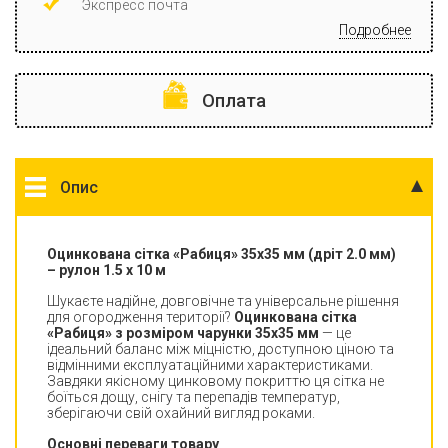
Экспресс почта
Подробнее
Оплата
Опис
Оцинкована сітка «Рабиця» 35х35 мм (дріт 2.0 мм)
– рулон 1.5 х 10 м
Шукаєте надійне, довговічне та універсальне рішення
для огородження території?
Оцинкована сітка
«Рабиця» з розміром чарунки 35х35 мм
— це
ідеальний баланс між міцністю, доступною ціною та
відмінними експлуатаційними характеристиками.
Завдяки якісному цинковому покриттю ця сітка не
боїться дощу, снігу та перепадів температур,
зберігаючи свій охайний вигляд роками.
Основні переваги товару