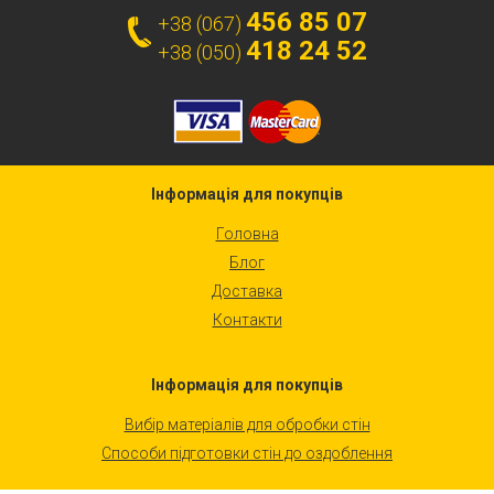
456 85 07
+38 (067)
418 24 52
+38 (050)
Інформація для покупців
Головна
Блог
Доставка
Контакти
Інформація для покупців
Вибір матеріалів для обробки стін
Способи підготовки стін до оздоблення