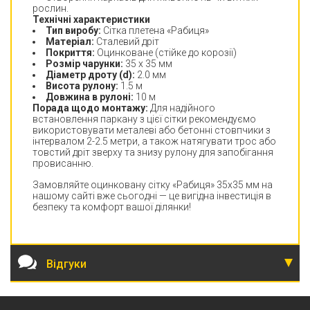
рослин.
Технічні характеристики
Тип виробу:
Сітка плетена «Рабиця»
Матеріал:
Сталевий дріт
Покриття:
Оцинковане (стійке до корозії)
Розмір чарунки:
35 х 35 мм
Діаметр дроту (d):
2.0 мм
Висота рулону:
1.5 м
Довжина в рулоні:
10 м
Порада щодо монтажу:
Для надійного
встановлення паркану з цієї сітки рекомендуємо
використовувати металеві або бетонні стовпчики з
інтервалом 2-2.5 метри, а також натягувати трос або
товстий дріт зверху та знизу рулону для запобігання
провисанню.
Замовляйте оцинковану сітку «Рабиця» 35х35 мм на
нашому сайті вже сьогодні — це вигідна інвестиція в
безпеку та комфорт вашої ділянки!
Відгуки