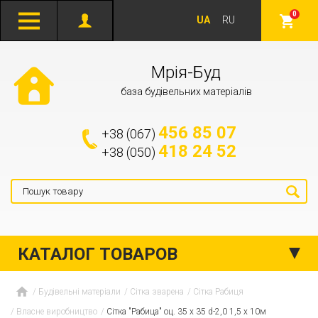
0
UA
RU
Мрія-Буд
база будівельних матеріалів
456 85 07
+38 (067)
418 24 52
+38 (050)
КАТАЛОГ ТОВАРОВ
Будівельні матеріали
Сітка зварена
Сітка Рабиця
Власне виробництво
Сітка "Рабица" оц. 35 х 35 d-2,0 1,5 х 10м