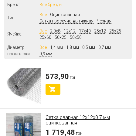
Бренд:
Все бренды
Все
Оцинкованная
Тип:
Сетка просечно-вытяжная
Черная
Все
2,0х8
12x12
17х40
25х12
25х25
Ячейка:
25х60
50х25
50х50
Диаметр
Все
1,4 мм
1,8 мм
0,5 мм
0,7 мм
проволоки:
0,9 мм
573,90
грн
Сетка сварная 12x12x0.7 мм
оцинкованная
1 719,48
грн