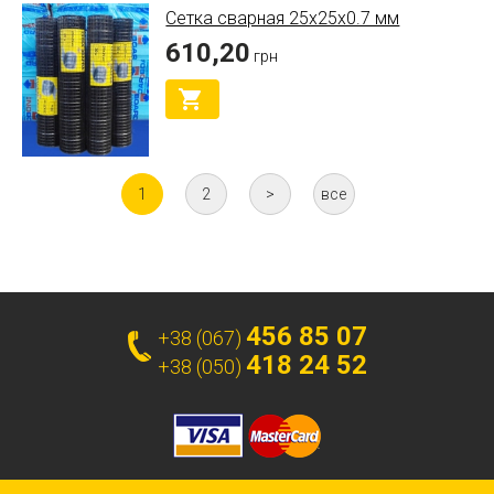
Сетка сварная 25х25х0.7 мм
610,20
грн
1
2
>
все
456 85 07
+38 (067)
418 24 52
+38 (050)