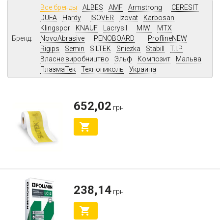
Все бренды
ALBES
AMF
Armstrong
CERESIT
DUFA
Hardy
ISOVER
Izovat
Karbosan
Klingspor
KNAUF
Lacrysil
MIWI
MTX
Бренд:
NovoAbrasive
PENOBOARD
ProflineNEW
Rigips
Semin
SILTEK
Sniezka
Stabill
T.I.P
Власне виробництво
Эльф
Композит
Мальва
ПлазмаТек
Технониколь
Украина
652,02
грн
238,14
грн